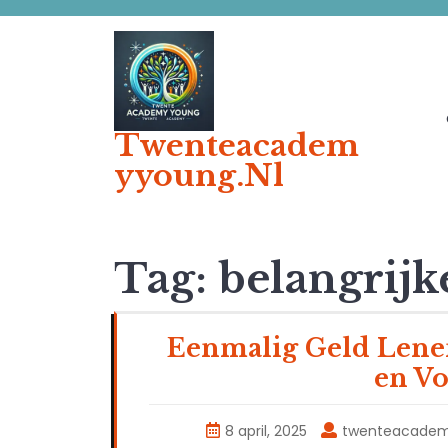
Ga
naar
de
inhoud
Twenteacadem
Yyoung.nl
Tag:
belangrij
Eenmalig Geld Lene
en V
8 april, 2025
twenteacade