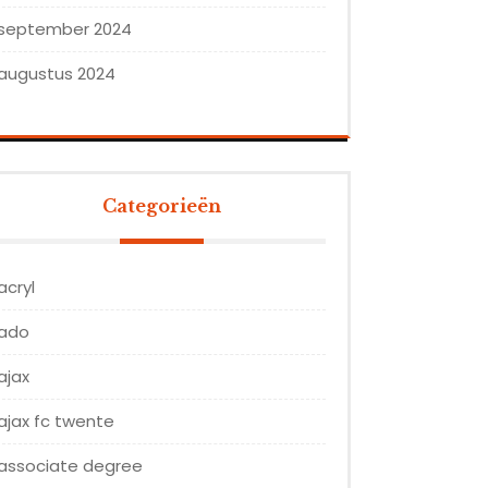
september 2024
augustus 2024
Categorieën
acryl
ado
ajax
ajax fc twente
associate degree