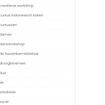
creatieve workshop
cursus indonesisch koken
cursussen
dames
dansworkshop
de huizenbemiddelaar
droogbloemen
duo
eh
eredivisie
excel