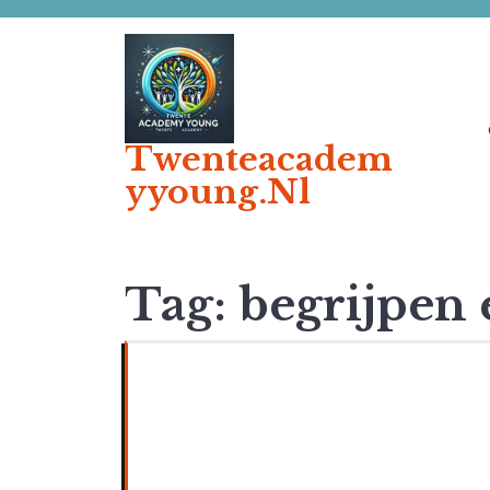
Ga
naar
de
inhoud
Twenteacadem
Yyoung.nl
Tag:
begrijpen 