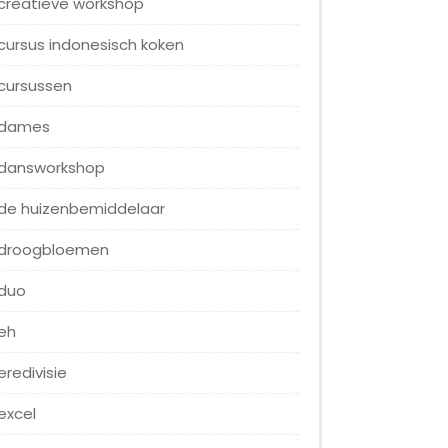
creatieve workshop
cursus indonesisch koken
cursussen
dames
dansworkshop
de huizenbemiddelaar
droogbloemen
duo
eh
eredivisie
excel