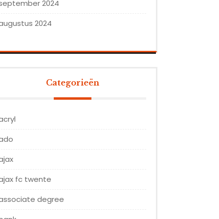
september 2024
augustus 2024
Categorieën
acryl
ado
ajax
ajax fc twente
associate degree