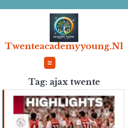
Ga
naar
de
inhoud
Twenteacademyyoung.nl
Open
Button
Tag:
ajax twente