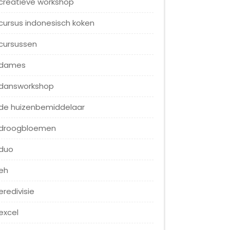
creatieve workshop
cursus indonesisch koken
cursussen
dames
dansworkshop
de huizenbemiddelaar
droogbloemen
duo
eh
eredivisie
excel