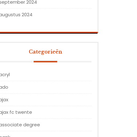
september 2024
augustus 2024
Categorieën
acryl
ado
ajax
ajax fc twente
associate degree