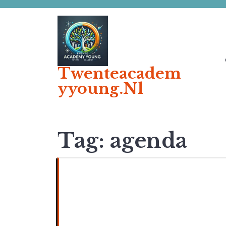
Ga
naar
de
inhoud
Twenteacadem
Yyoung.nl
Tag:
agenda