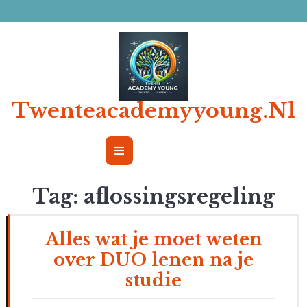
Ga
naar
de
inhoud
Twenteacademyyoung.nl
Open
Button
Tag:
aflossingsregeling
Alles wat je moet weten
over DUO lenen na je
studie