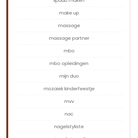
lipdub maken
make up
massage
massage partner
mbo
mbo opleidingen
mijn duo
mozaiek kinderfeestje
mvv
nac
nagelstyliste