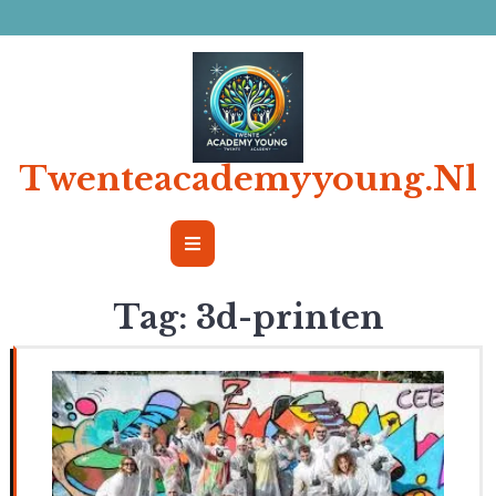
Ga
naar
de
inhoud
Twenteacademyyoung.nl
Open
Button
Tag:
3d-printen